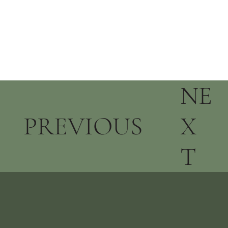
NE
PREVIOUS
X
T