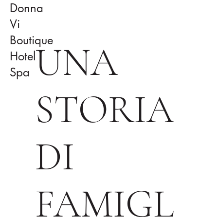
Donna
Vi
Boutique
UNA
Hotel
Spa
STORIA
DI
FAMIGL