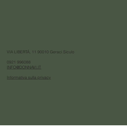
VIA LIBERTÁ, 11 90010 Geraci Siculo
0921 996088
INFO@DONNAVI.IT
Informativa sulla privacy