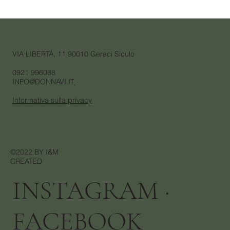
VIA LIBERTÁ, 11 90010 Geraci Siculo
0921 996088
INFO@DONNAVI.IT
Informativa sulla privacy
©2022 BY I&M
CREATED
INSTAGRAM
·
FACEBOOK