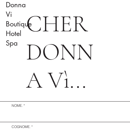
Donna
CHER
Vi
Boutique
Hotel
DONN
Spa
A Vì...
NOME.
COGNOME.