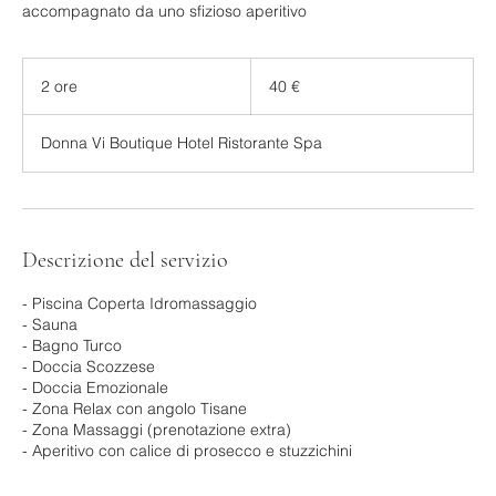
accompagnato da uno sfizioso aperitivo
40
euro
2 ore
2
40 €
o
r
Donna Vi Boutique Hotel Ristorante Spa
e
Descrizione del servizio
- Piscina Coperta Idromassaggio
- Sauna
- Bagno Turco
- Doccia Scozzese
- Doccia Emozionale
- Zona Relax con angolo Tisane
- Zona Massaggi (prenotazione extra)
- Aperitivo con calice di prosecco e stuzzichini