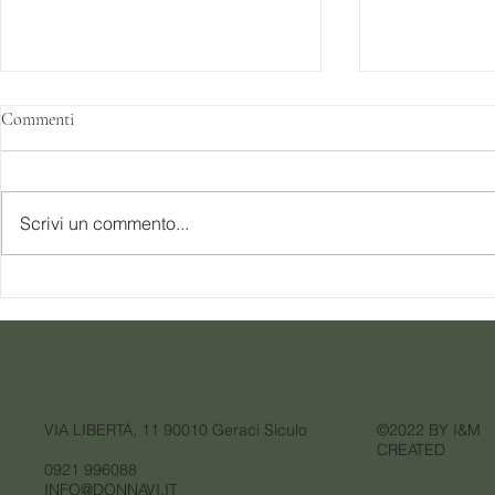
Commenti
Scrivi un commento...
Luglio col bene che ti voglio
WINTER P
VIA LIBERTÁ, 11 90010 Geraci Siculo
©2022 BY I&M
CREATED
0921 996088
INFO@DONNAVI.IT