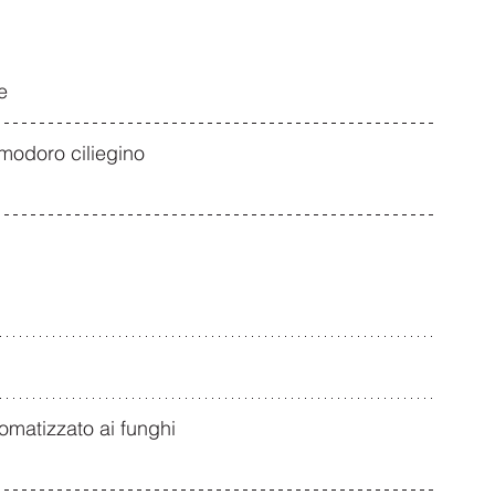
e
omodoro ciliegino
aromatizzato ai funghi